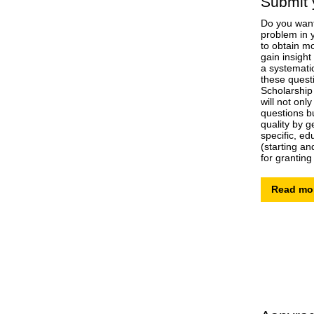
Submit 
Do you want 
problem in 
to obtain m
gain insight
a systemati
these questi
Scholarship
will not onl
questions bu
quality by g
specific, ed
(starting a
for granting
Read mo