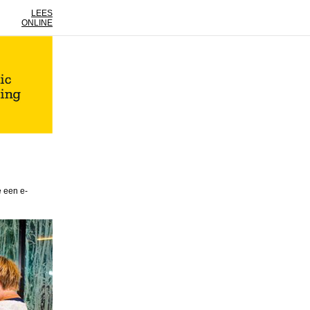
LEES
ONLINE
e een e-