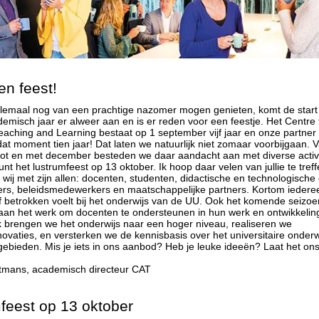
en feest!
allemaal nog van een prachtige nazomer mogen genieten, komt de start
emisch jaar er alweer aan en is er reden voor een feestje. Het Centre 
aching and Learning bestaat op 1 september vijf jaar en onze partne
dat moment tien jaar! Dat laten we natuurlijk niet zomaar voorbijgaan. 
ot en met december besteden we daar aandacht aan met diverse activi
nt het lustrumfeest op 13 oktober. Ik hoop daar velen van jullie te tref
 wij met zijn allen: docenten, studenten, didactische en technologische
rs, beleidsmedewerkers en maatschappelijke partners. Kortom iederee
of betrokken voelt bij het onderwijs van de UU. Ook het komende seizo
aan het werk om docenten te ondersteunen in hun werk en ontwikkelin
 brengen we het onderwijs naar een hoger niveau, realiseren we
ovaties, en versterken we de kennisbasis over het universitaire onderw
gebieden. Mis je iets in ons aanbod? Heb je leuke ideeën? Laat het on
tmans, academisch directeur CAT
feest op 13 oktober