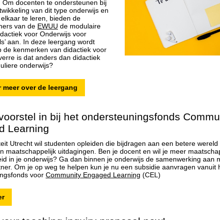
. Om docenten te ondersteunen bij
wikkeling van dit type onderwijs en
elkaar te leren, bieden de
tners van de
EWUU
de modulaire
idactiek voor Onderwijs voor
ls’ aan. In deze leergang wordt
 de kenmerken van didactiek voor
verre is dat anders dan didactiek
guliere onderwijs?
r meer over de leergang
 voorstel in bij het ondersteuningsfonds Commu
d Learning
teit Utrecht wil studenten opleiden die bijdragen aan een betere wereld
n maatschappelijk uitdagingen. Ben je docent en wil je meer maatschap
id in je onderwijs? Ga dan binnen je onderwijs de samenwerking aan 
tner. Om je op weg te helpen kun je nu een subsidie aanvragen vanuit 
ingsfonds voor
Community Engaged Learning
(CEL)
er