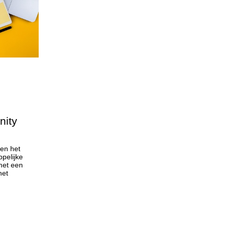
nity
 en het
pelijke
met een
het