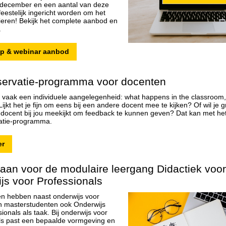
 december en een aantal van deze
feestelijk ingericht worden om het
vieren! Bekijk het complete aanbod en
.
p & webinar aanbod
ervatie-programma voor docenten
 vaak een individuele aangelegenheid: what happens in the classroom, 
ijkt het je fijn om eens bij een andere docent mee te kijken? Of wil je 
docent bij jou meekijkt om feedback te kunnen geven? Dat kan met he
atie-programma.
er
 aan voor de modulaire leergang Didactiek voor
js voor Professionals
ten hebben naast onderwijs voor
n masterstudenten ook Onderwijs
ionals als taak. Bij onderwijs voor
ls past een bepaalde vormgeving en