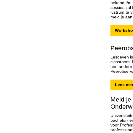
bekend t/m
sessies zal 
lustrum te 
meld je aan
Worksho
Peerobs
Lesgeven is
classroom. L
een andere 
Peerobserv
Lees me
Meld je
Onderwi
Universitei
bachelor- e
voor Profess
professiona