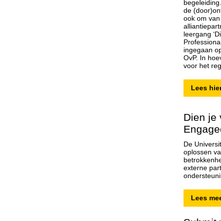
begeleiding
de (door)ont
ook om van 
alliantiepar
leergang ‘D
Professiona
ingegaan op
OvP. In hoe
voor het re
Lees hie
Dien je
Engage
De Universi
oplossen va
betrokkenhe
externe par
ondersteun
Lees me