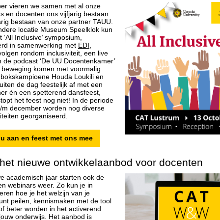
er vieren we samen met al onze
s en docenten ons vijfjarig bestaan
jarig bestaan van onze partner TAUU.
ndere locatie Museum Speelklok kun
et ‘All Inclusive’ symposium,
erd in samenwerking met
EDI
,
lgen rondom inclusiviteit, een live
 de podcast ‘De UU Docentenkamer’
n beweging komen met voormalig
 bokskampioene Houda Loukili en
iten de dag feestelijk af met een
ner én een spetterend dansfeest,
opt het feest nog niet! In de periode
t/m december worden nog diverse
iteiten georganiseerd.
nu aan en feest met ons mee
het nieuwe ontwikkelaanbod voor docenten
we academisch jaar starten ook de
n webinars weer. Zo kun je in
ren hoe je het welzijn van je
unt peilen, kennismaken met de tool
of beter worden in het activerend
ouw onderwijs. Het aanbod is