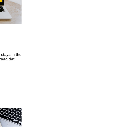
stays in the
graag dat
t