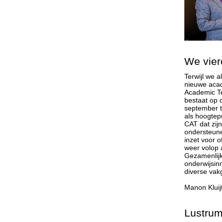
We vier
Terwijl we 
nieuwe acad
Academic Te
bestaat op 
september t
als hoogtepu
CAT dat zijn
ondersteune
inzet voor 
weer volop 
Gezamenlijk
onderwijsinn
diverse vak
Manon Kluij
Lustrum