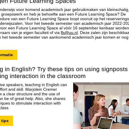
en Future Learning Spaces
e onderwijs voor komend academisch jaar gebruikmaken van kleinschalig,
f groepswerk en heb je behoefte aan een Future Learning Space? De
edure van een Future Learning Space loopt vooruit op het reservering
nderwijszalen. Voor het tweede semester van academisch jaar 2022-2
voor een Future Learning Space al vóór 16 september kenbaar worde
eraars van je eigen faculteit of via
fls@uu.nl
. Deze zalen zijn beschikbaa
In het tweede semester van aankomend academisch jaar komen er no
ormatie
g in English? Try these tips on using signposts
ing interaction in the classroom
ive speakers, teaching in English can
fort and skill. Marjolein Cremer
 a clear structure and the use of
n be of great help. Also, she shares
iques to stimulate interaction with
class.
 tips