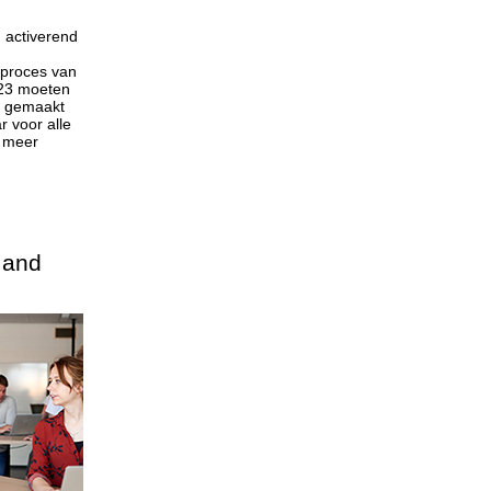
 activerend
sproces van
023 moeten
n gemaakt
r voor alle
g meer
 and