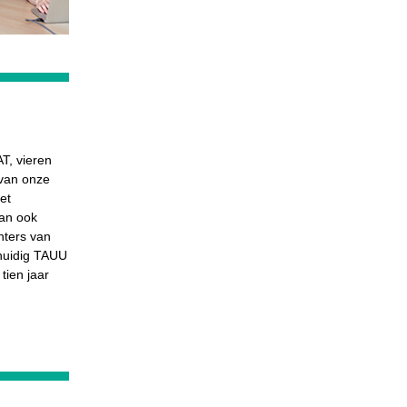
AT, vieren
 van onze
et
dan ook
hters van
 huidig TAUU
 tien jaar