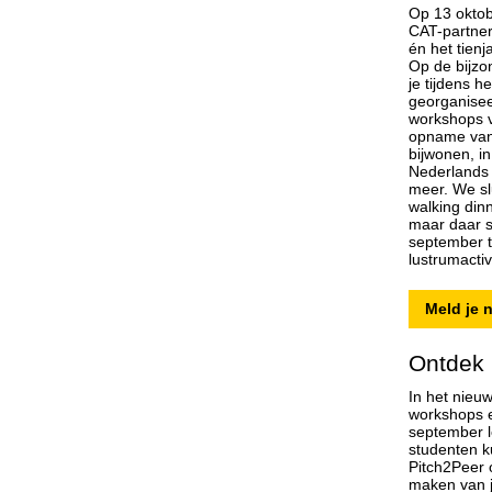
Op 13 oktob
CAT-partner
én het tien
Op de bijzo
je tijdens h
georganise
workshops vo
opname van
bijwonen, i
Nederlands
meer. We slu
walking din
maar daar st
september 
lustrumactiv
Meld je 
Ontdek 
In het nieu
workshops e
september le
studenten k
Pitch2Peer 
maken van j