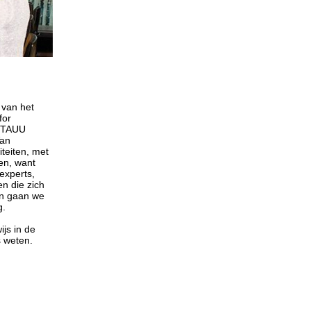
 van het
for
r TAUU
Van
teiten, met
fen, want
 experts,
n die zich
en gaan we
g.
ijs in de
s weten.