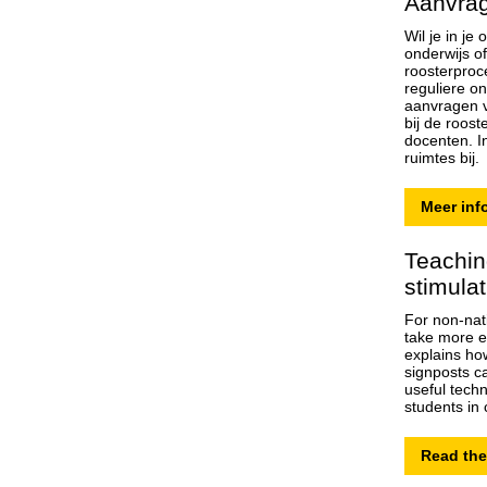
Aanvrag
Wil je in j
onderwijs o
roosterproc
reguliere o
aanvragen 
bij de roost
docenten. 
ruimtes bij.
Meer inf
Teachin
stimulat
For non-nat
take more ef
explains how
signposts ca
useful techn
students in 
Read the