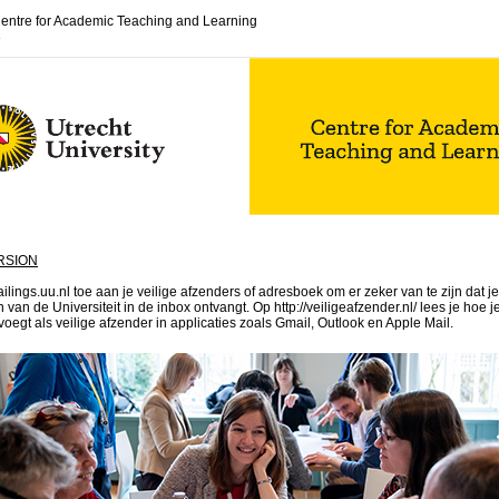
entre for Academic Teaching and Learning
3
RSION
ings.uu.nl toe aan je veilige afzenders of adresboek om er zeker van te zijn dat je
van de Universiteit in de inbox ontvangt. Op http://veiligeafzender.nl/ lees je hoe j
oegt als veilige afzender in applicaties zoals Gmail, Outlook en Apple Mail.