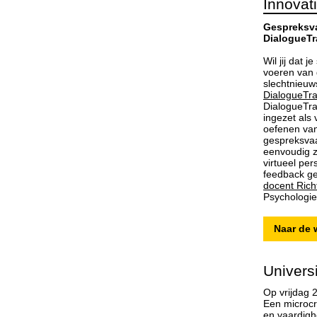
Innovat
Gespreksv
DialogueTr
Wil jij dat 
voeren van 
slechtnieuws
DialogueTra
DialogueTra
ingezet als 
oefenen van
gespreksva
eenvoudig z
virtueel pe
feedback g
docent Rich
Psychologie
Naar de
Universi
Op vrijdag 2
Een microcr
en vaardigh