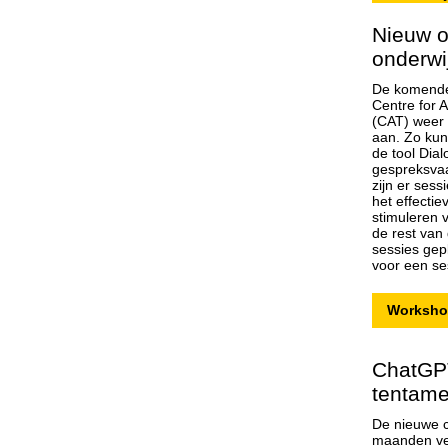
Nieuw o
onderwi
De komende
Centre for 
(CAT) weer 
aan. Zo kun
de tool Dia
gespreksvaa
zijn er ses
het effectie
stimuleren 
de rest van
sessies gep
voor een se
Worksho
ChatGPT
tentame
De nieuwe c
maanden vee