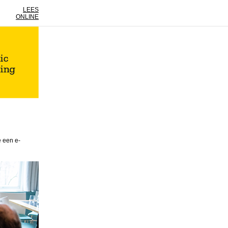
LEES
ONLINE
e een e-