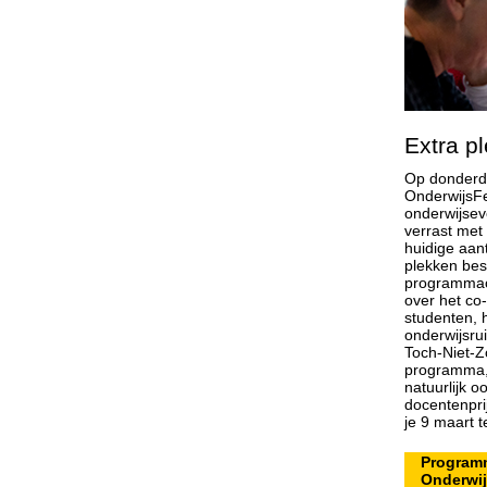
Extra p
Op donderda
OnderwijsFes
onderwijsev
verrast met
huidige aant
plekken bes
programmao
over het co
studenten, h
onderwijsru
Toch-Niet-Z
programma,
natuurlijk 
docentenpri
je 9 maart t
Program
Onderwij