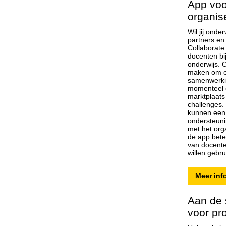
App voo
organis
Wil jij ond
partners en
Collaborate
docenten bij
onderwijs. 
maken om e
samenwerkin
momenteel
marktplaats
challenges.
kunnen een 
ondersteuni
met het org
de app beter
van docente
willen gebru
Meer inf
Aan de 
voor pr