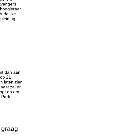
ntvangers
 hoogleraar
udelijke
pleiding.
uit dan aan
 op 21
n laten zien
aast zal er
oopt en om
 Park.
 graag