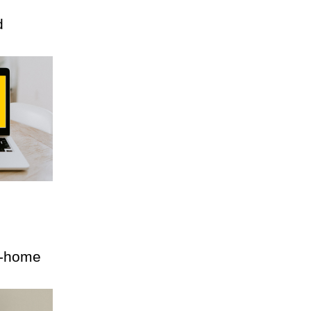
d
e-home