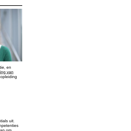
ie, en
ing van
 opleiding
ials uit.
mpetenties
stap om