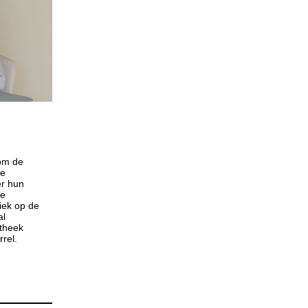
om de
se
r hun
re
iek op de
al
otheek
rrel.