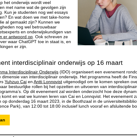
op het onderwijs wordt veel
en met name wat de gevolgen zijn
ng. Kun je studenten nog wel essays
jven? En wat doen we met take-home
ie al gemaakt zijn? Kunnen we
digheden nog wel betrouwbaar
etsexperts en onderwijskundigen van
n er antwoord op
. Ook schreven ze
ver waar ChatGPT toe in staat is, en
kingen er zijn.
nt interdisciplinair onderwijs op 16 maart
ma Interdisciplinair Onderwijs
(IDO) organiseert een evenement rond
le dimensie van interdisciplinair onderwijs. Het programma heeft de Fin
rs
Yuhzuo Cai
en
Antti Lonnqvist
uitgenodigd om te komen spreken ove
aar bestuurlijke rollen bij het opzetten en uitvoeren van interdisciplinai
rogramma’s. Op dit evenement zal worden onderzocht hoe deze dynam
ng komt en wat we kunnen leren van Cai en Lonnqvist. Het evenement z
n op donderdag 16 maart 2023, in de Boothzaal in de universiteitsbibli
ence Park), van 12:00 tot 18:00 inclusief lunch vooraf en afsluitende bo
aan