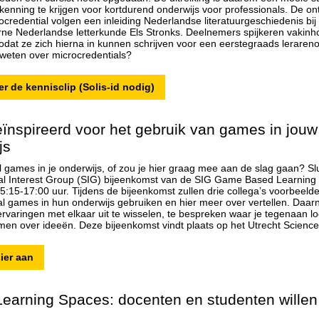
erkenning te krijgen voor kortdurend onderwijs voor professionals. De o
ocredential volgen een inleiding Nederlandse literatuurgeschiedenis bij
e Nederlandse letterkunde Els Stronks. Deelnemers spijkeren vakinho
zodat ze zich hierna in kunnen schrijven voor een eerstegraads lerareno
 weten over microcredentials?
er de kennisclip (Solis-id nodig)
ïnspireerd voor het gebruik van games in jouw
js
al games in je onderwijs, of zou je hier graag mee aan de slag gaan? Sl
ial Interest Group (SIG) bijeenkomst van de SIG Game Based Learning
5:15-17:00 uur. Tijdens de bijeenkomst zullen drie collega’s voorbeelde
 al games in hun onderwijs gebruiken en hier meer over vertellen. Daarn
 ervaringen met elkaar uit te wisselen, te bespreken waar je tegenaan l
rmen over ideeën. Deze bijeenkomst vindt plaats op het Utrecht Science
ier aan
Learning Spaces: docenten en studenten willen