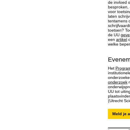
de invloed 
besproken, 
voor toetsi
laten schri
tentamens d
schrijfvaar
toetsen? To
de UU
geve
een
artikel
o
welke beper
Eveneme
Het
Program
institutione
onderzoeke
onderzoek
n
onderwijsp
UU tot uiti
plaatsvinde
(Utrecht Sci
Meld je 