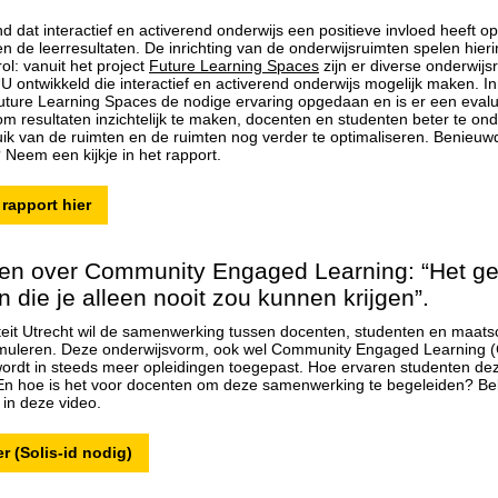
d dat interactief en activerend onderwijs een positieve invloed heeft op
n de leerresultaten. De inrichting van de onderwijsruimten spelen hier
rol: vanuit het project
Future Learning Spaces
zijn er diverse onderwijs
U ontwikkeld die interactief en activerend onderwijs mogelijk maken. In
uture Learning Spaces de nodige ervaring opgedaan en is er een evalu
om resultaten inzichtelijk te maken, docenten en studenten beter te on
ruik van de ruimten en de ruimten nog verder te optimaliseren. Benieuw
 Neem een kijkje in het rapport.
 rapport hier
en over Community Engaged Learning: “Het gee
n die je alleen nooit zou kunnen krijgen”.
teit Utrecht wil de samenwerking tussen docenten, studenten en maats
imuleren. Deze onderwijsvorm, ook wel Community Engaged Learning 
rdt in steeds meer opleidingen toegepast. Hoe ervaren studenten de
En hoe is het voor docenten om deze samenwerking te begeleiden? Bek
in deze video.
r (Solis-id nodig)