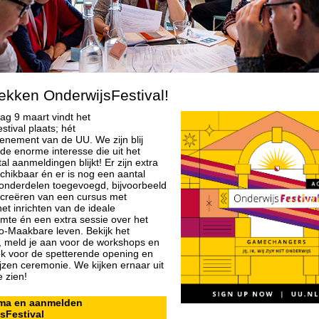
lekken OnderwijsFestival!
g 9 maart vindt het
tival plaats; hét
enement van de UU. We zijn blij
 de enorme interesse die uit het
al aanmeldingen blijkt! Er zijn extra
chikbaar én er is nog een aantal
nderdelen toegevoegd, bijvoorbeeld
-creëren van een cursus met
et inrichten van de ideale
imte én een extra sessie over het
o-Maakbare leven. Bekijk het
 meld je aan voor de workshops en
ook voor de spetterende opening en
jzen ceremonie. We kijken ernaar uit
e zien!
ma en aanmelden
sFestival