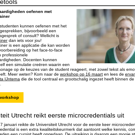
ietools
aardigheden oefenen met
ainer
je studenten kunnen oefenen met het
gesprekken, bijvoorbeeld een
gesprek of consult? Wellicht is
iner
dan iets voor jou!
iner is een applicatie die kan worden
voorbereiding op het face-to-face
 professionele
ardigheden. Docenten kunnen
elf een simulatie creëren waarin een
rsonage op de keuzes van de student reageert, met zowel tekst als emot
eeft. Meer weten? Kom naar de
workshop op 16 maart
en lees de
ervar
ta IJntema
die de tool centraal en grootschalig ingezet heeft binnen de
.
 workshop
teit Utrecht reikt eerste microcredentials uit
7 januari reikte de Universiteit Utrecht voor de eerste keer microcredent
edential is een extra kwaliteitskeurmerk dat aantoont welke kennis, co
eden een cursist heeft opgedaan. De uitreiking is daarom een mooie 