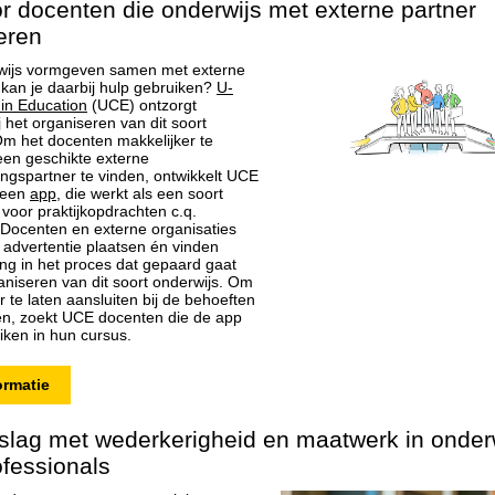
r docenten die onderwijs met externe partner
eren
erwijs vormgeven samen met externe
 kan je daarbij hulp gebruiken?
U-
 in Education
(UCE) ontzorgt
 het organiseren van dit soort
Om het docenten makkelijker te
en geschikte externe
gspartner te vinden, ontwikkelt UCE
 een
app
, die werkt als een soort
 voor praktijkopdrachten c.q.
 Docenten en externe organisaties
advertentie plaatsen én vinden
ng in het proces dat gepaard gaat
aniseren van dit soort onderwijs. Om
 te laten aansluiten bij de behoeften
n, zoekt UCE docenten die de app
iken in hun cursus.
ormatie
slag met wederkerigheid en maatwerk in onder
ofessionals