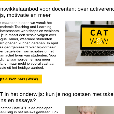
ntwikkelaanbod voor docenten: over activeren
js, motivatie en meer
 maanden bieden we vanuit het
Academic Teaching and Learning
interessante workshops en webinars
 je in maart een sessie volgen over
logueTrainer, waarmee studenten
rdigheden kunnen oefenen. In april
sies georganiseerd over bijvoorbeeld
ver begeleiden van scripties of het
van actief leren van studenten. Voor
 dit halfjaar worden er nog meer
land, maar meld je vooral vast aan
ssie uit het huidige aanbod.
ps & Webinars (W&W)
 in het onderwijs: kun je nog toetsen met tak
ns en essays?
hatbot ChatGPT is de afgelopen
lvuldig in het nieuws geweest. Ook