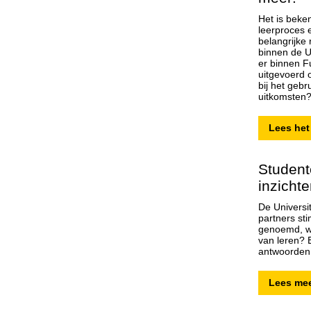
Het is beken
leerproces e
belangrijke 
binnen de U
er binnen F
uitgevoerd 
bij het geb
uitkomsten?
Lees het
Student
inzichte
De Universi
partners st
genoemd, wo
van leren? 
antwoorden 
Lees mee